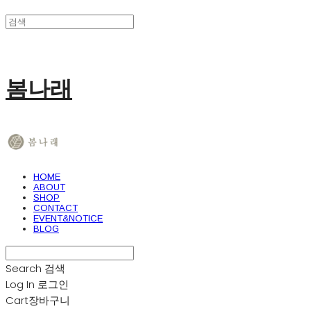
봄나래
HOME
ABOUT
SHOP
CONTACT
EVENT&NOTICE
BLOG
Search
검색
Log In
로그인
Cart
장바구니