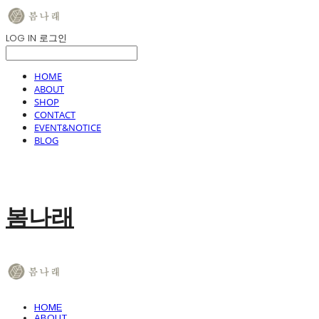
LOG IN
로그인
HOME
ABOUT
SHOP
CONTACT
EVENT&NOTICE
BLOG
봄나래
HOME
ABOUT